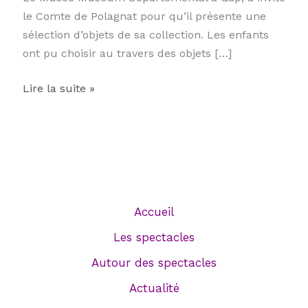
le Comte de Polagnat pour qu’il présente une
sélection d’objets de sa collection. Les enfants
ont pu choisir au travers des objets […]
23/04/26
Lire la suite »
Le
Comte
au
Musée
Muséum
Départemental
Accueil
Les spectacles
Autour des spectacles
Actualité